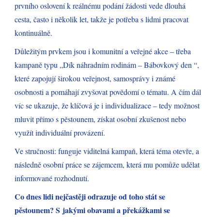
prvního oslovení k reálnému podání žádosti vede dlouhá
cesta, často i několik let, takže je potřeba s lidmi pracovat
kontinuálně.
Důležitým prvkem jsou i komunitní a veřejné akce – třeba
kampaně typu „Dík náhradním rodinám – Bábovkový den “,
které zapojují širokou veřejnost, samosprávy i známé
osobnosti a pomáhají zvyšovat povědomí o tématu. A čím dál
víc se ukazuje, že klíčová je i individualizace – tedy možnost
mluvit přímo s pěstounem, získat osobní zkušenost nebo
využít individuální provázení.
Ve stručnosti: funguje viditelná kampaň, která téma otevře, a
následně osobní práce se zájemcem, která mu pomůže udělat
informované rozhodnutí.
Co dnes lidi nejčastěji odrazuje od toho stát se
pěstounem? S jakými obavami a překážkami se