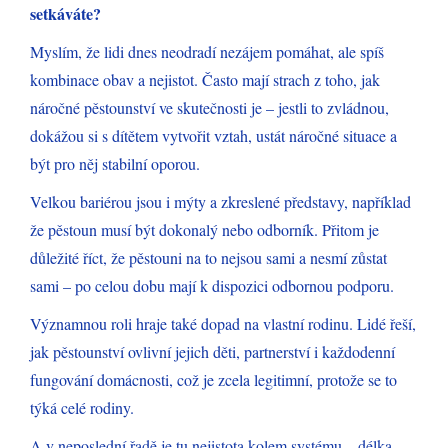
setkáváte?
Myslím, že lidi dnes neodradí nezájem pomáhat, ale spíš
kombinace obav a nejistot. Často mají strach z toho, jak
náročné pěstounství ve skutečnosti je – jestli to zvládnou,
dokážou si s dítětem vytvořit vztah, ustát náročné situace a
být pro něj stabilní oporou.
Velkou bariérou jsou i mýty a zkreslené představy, například
že pěstoun musí být dokonalý nebo odborník. Přitom je
důležité říct, že pěstouni na to nejsou sami a nesmí zůstat
sami – po celou dobu mají k dispozici odbornou podporu.
Významnou roli hraje také dopad na vlastní rodinu. Lidé řeší,
jak pěstounství ovlivní jejich děti, partnerství i každodenní
fungování domácnosti, což je zcela legitimní, protože se to
týká celé rodiny.
A v neposlední řadě je tu nejistota kolem systému – délka