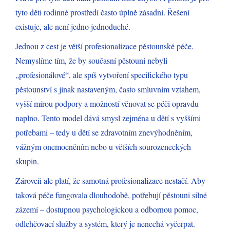
tyto děti rodinné prostředí často úplně zásadní. Řešení
existuje, ale není jedno jednoduché.
Jednou z cest je větší profesionalizace pěstounské péče.
Nemyslíme tím, že by současní pěstouni nebyli
„profesionálové“, ale spíš vytvoření specifického typu
pěstounství s jinak nastaveným, často smluvním vztahem,
vyšší mírou podpory a možností věnovat se péči opravdu
naplno. Tento model dává smysl zejména u dětí s vyššími
potřebami – tedy u dětí se zdravotním znevýhodněním,
vážným onemocněním nebo u větších sourozeneckých
skupin.
Zároveň ale platí, že samotná profesionalizace nestačí. Aby
taková péče fungovala dlouhodobě, potřebují pěstouni silné
zázemí – dostupnou psychologickou a odbornou pomoc,
odlehčovací služby a systém, který je nenechá vyčerpat.