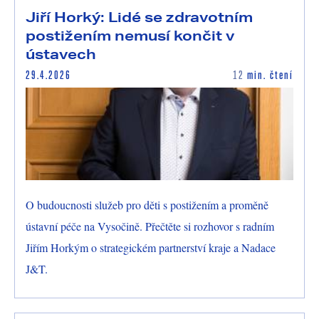
Jiří Horký: Lidé se zdravotním
postižením nemusí končit v
ústavech
29.4.2026
12
min. čtení
O budoucnosti služeb pro děti s postižením a proměně
ústavní péče na Vysočině. Přečtěte si rozhovor s radním
Jiřím Horkým o strategickém partnerství kraje a Nadace
J&T.