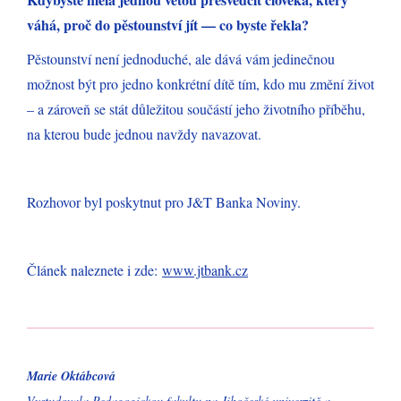
váhá, proč do pěstounství jít — co byste řekla?
Pěstounství není jednoduché, ale dává vám jedinečnou
možnost být pro jedno konkrétní dítě tím, kdo mu změní život
– a zároveň se stát důležitou součástí jeho životního příběhu,
na kterou bude jednou navždy navazovat.
Rozhovor byl poskytnut pro J&T Banka Noviny.
Článek naleznete i zde:
www.jtbank.cz
Marie Oktábcová
Vystudovala Pedagogickou fakultu na Jihočeské univerzitě a