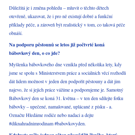
Důležitá je i změna pohledu – mluvit o těchto dětech
otevřeně, ukazovat, že i pro ně existují dobré a funkční
příklady péče, a zároveň být realistický v tom, co taková péče
obnáší.
Na podporu pěstounů se letos již počtvrté koná
bábovkový den, o co jde?
Myšlenka bábovkového dne vznikla před několika lety, kdy
jsme se spolu s Ministerstvem práce a sociálních věcí rozhodli
dát lidem možnost v jeden den podpořit pěstouny a dát jim
najevo, že si jejich práce vážíme a podporujeme je. Samotný
Bábovkový den se koná 31. května – v ten den sdílejte fotku
bábovky – upečené, namalované, uplácané z písku - a.
Označte Hledáme rodiče nebo nadaci a dejte
#diknahradnimrodinam #babovkovyden.
Kdybyste měla jednou větou přesvědčit člověka, který