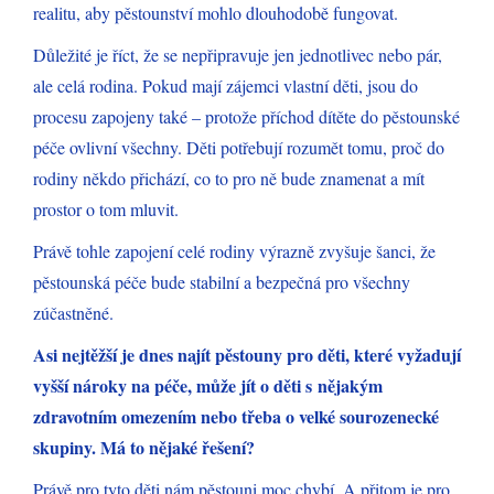
realitu, aby pěstounství mohlo dlouhodobě fungovat.
Důležité je říct, že se nepřipravuje jen jednotlivec nebo pár,
ale celá rodina. Pokud mají zájemci vlastní děti, jsou do
procesu zapojeny také – protože příchod dítěte do pěstounské
péče ovlivní všechny. Děti potřebují rozumět tomu, proč do
rodiny někdo přichází, co to pro ně bude znamenat a mít
prostor o tom mluvit.
Právě tohle zapojení celé rodiny výrazně zvyšuje šanci, že
pěstounská péče bude stabilní a bezpečná pro všechny
zúčastněné.
Asi nejtěžší je dnes najít pěstouny pro děti, které vyžadují
vyšší nároky na péče, může jít o děti s nějakým
zdravotním omezením nebo třeba o velké sourozenecké
skupiny. Má to nějaké řešení?
Právě pro tyto děti nám pěstouni moc chybí. A přitom je pro