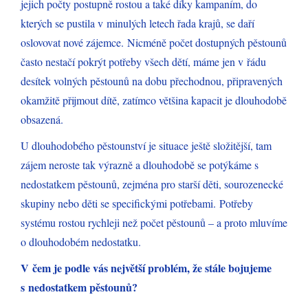
jejich počty postupně rostou a také díky kampaním, do
kterých se pustila v minulých letech řada krajů, se daří
oslovovat nové zájemce. Nicméně počet dostupných pěstounů
často nestačí pokrýt potřeby všech dětí, máme jen v řádu
desítek volných pěstounů na dobu přechodnou, připravených
okamžitě přijmout dítě, zatímco většina kapacit je dlouhodobě
obsazená.
U dlouhodobého pěstounství je situace ještě složitější, tam
zájem neroste tak výrazně a dlouhodobě se potýkáme s
nedostatkem pěstounů, zejména pro starší děti, sourozenecké
skupiny nebo děti se specifickými potřebami. Potřeby
systému rostou rychleji než počet pěstounů – a proto mluvíme
o dlouhodobém nedostatku.
V čem je podle vás největší problém, že stále bojujeme
s nedostatkem pěstounů?