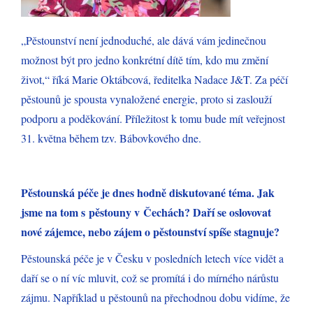
„Pěstounství není jednoduché, ale dává vám jedinečnou
možnost být pro jedno konkrétní dítě tím, kdo mu změní
život,“ říká Marie Oktábcová, ředitelka Nadace J&T. Za péčí
pěstounů je spousta vynaložené energie, proto si zaslouží
podporu a poděkování. Příležitost k tomu bude mít veřejnost
31. května během tzv. Bábovkového dne.
Pěstounská péče je dnes hodně diskutované téma. Jak
jsme na tom s pěstouny v Čechách? Daří se oslovovat
nové zájemce, nebo zájem o pěstounství spíše stagnuje?
Pěstounská péče je v Česku v posledních letech více vidět a
daří se o ní víc mluvit, což se promítá i do mírného nárůstu
zájmu. Například u pěstounů na přechodnou dobu vidíme, že