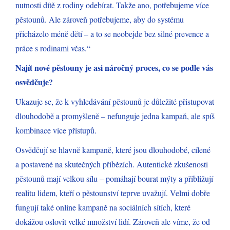
nutnosti dítě z rodiny odebírat. Takže ano, potřebujeme více
pěstounů. Ale zároveň potřebujeme, aby do systému
přicházelo méně dětí – a to se neobejde bez silné prevence a
práce s rodinami včas.“
Najít nové pěstouny je asi náročný proces, co se podle vás
osvědčuje?
Ukazuje se, že k vyhledávání pěstounů je důležité přistupovat
dlouhodobě a promyšleně – nefunguje jedna kampaň, ale spíš
kombinace více přístupů.
Osvědčují se hlavně kampaně, které jsou dlouhodobé, cílené
a postavené na skutečných příbězích. Autentické zkušenosti
pěstounů mají velkou sílu – pomáhají bourat mýty a přibližují
realitu lidem, kteří o pěstounství teprve uvažují. Velmi dobře
fungují také online kampaně na sociálních sítích, které
dokážou oslovit velké množství lidí. Zároveň ale víme, že od