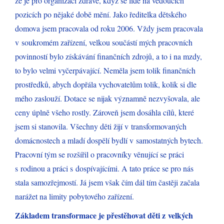
že je pro organizaci zdravé, když se lidé na vedoucích
pozicích po nějaké době mění. Jako ředitelka dětského
domova jsem pracovala od roku 2006. Vždy jsem pracovala
v soukromém zařízení, velkou součástí mých pracovních
povinností bylo získávání finančních zdrojů, a to i na mzdy,
to bylo velmi vyčerpávající. Neměla jsem tolik finančních
prostředků, abych dopřála vychovatelům tolik, kolik si dle
mého zaslouží. Dotace se nijak významně nezvyšovala, ale
ceny úplně všeho rostly. Zároveň jsem dosáhla cílů, které
jsem si stanovila. Všechny děti žijí v transformovaných
domácnostech a mladí dospělí bydlí v samostatných bytech.
Pracovní tým se rozšířil o pracovníky věnující se práci
s rodinou a práci s dospívajícími. A tato práce se pro nás
stala samozřejmostí. Já jsem však čím dál tím častěji začala
narážet na limity pobytového zařízení.
Základem transformace je přestěhovat děti z velkých