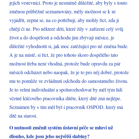
jejich vrstevníci. Proto je nesmírně důležité, aby byly s touto
změnou průběžně seznamovány, měly možnost se k ní
vyjádřit, zeptat se, na co potřebují, aby mohly říct, zda ji
chtějí či ne. Pro některé děti, které žily v zařízení celý svůj
život a do dospělosti a odchodu jim zbývají měsíce, je
důležité vyhodnotit si, jak moc zatěžující pro ně změna bude.
A je na místě, si říct, že pro tohoto skoro dospělého tato
možnost třeba není vhodná, protože bude opravdu za pár
měsíců odcházet nebo naopak, že je to pro něj dobré, protože
mu to pomůže ve zvládnutí odchodu do samostatného života.
Je to velmi individuální a spolurozhodovat by měl tým lidí
včetně klíčového pracovníka dítěte, který dítě zná nejlépe.
Seznámen by s tím měl být i pracovník OSPOD, který má
dítě na starost.
O nutnosti změnit systém ústavní péče se mluví už
dlouho, kde jsou jeho největší slabiny?