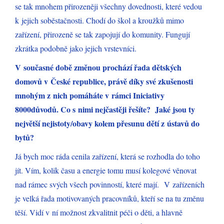
se tak mnohem přirozeněji všechny dovednosti, které vedou
k jejich soběstačnosti. Chodí do škol a kroužků mimo
zařízení, přirozeně se tak zapojují do komunity. Fungují
zkrátka podobně jako jejich vrstevníci.
V současné době změnou prochází řada dětských
domovů v České republice, právě díky své zkušenosti
mnohým z nich pomáháte v rámci Iniciativy
8000důvodů. Co s nimi nejčastěji řešíte? Jaké jsou ty
největší nejistoty/obavy kolem přesunu dětí z ústavů do
bytů?
Já bych moc ráda cenila zařízení, která se rozhodla do toho
jít. Vím, kolik času a energie tomu musí kolegové věnovat
nad rámec svých všech povinností, které mají. V zařízeních
je velká řada motivovaných pracovníků, kteří se na tu změnu
těší. Vidí v ní možnost zkvalitnit péči o děti, a hlavně