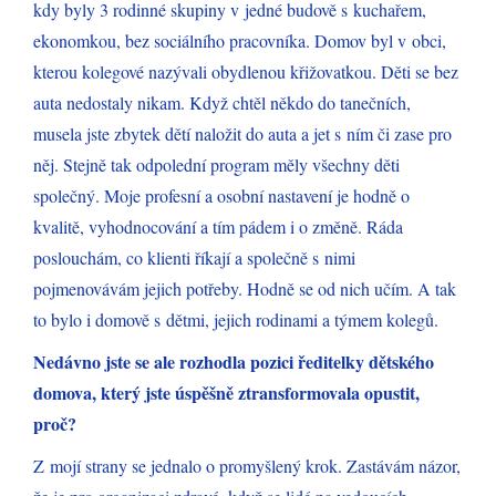
kdy byly 3 rodinné skupiny v jedné budově s kuchařem,
ekonomkou, bez sociálního pracovníka. Domov byl v obci,
kterou kolegové nazývali obydlenou křižovatkou. Děti se bez
auta nedostaly nikam. Když chtěl někdo do tanečních,
musela jste zbytek dětí naložit do auta a jet s ním či zase pro
něj. Stejně tak odpolední program měly všechny děti
společný. Moje profesní a osobní nastavení je hodně o
kvalitě, vyhodnocování a tím pádem i o změně. Ráda
poslouchám, co klienti říkají a společně s nimi
pojmenovávám jejich potřeby. Hodně se od nich učím. A tak
to bylo i domově s dětmi, jejich rodinami a týmem kolegů.
Nedávno jste se ale rozhodla pozici ředitelky dětského
domova, který jste úspěšně ztransformovala opustit,
proč?
Z mojí strany se jednalo o promyšlený krok. Zastávám názor,