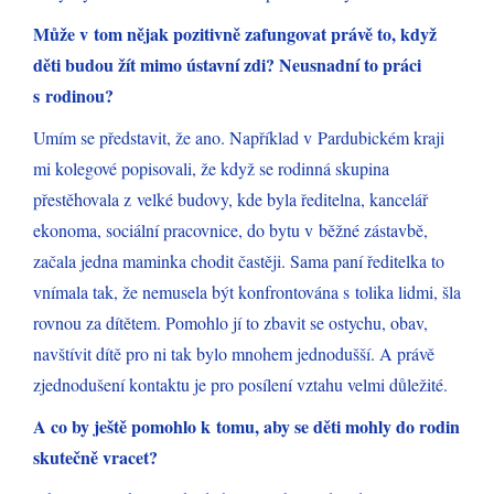
Může v tom nějak pozitivně zafungovat právě to, když
děti budou žít mimo ústavní zdi? Neusnadní to práci
s rodinou?
Umím se představit, že ano. Například v Pardubickém kraji
mi kolegové popisovali, že když se rodinná skupina
přestěhovala z velké budovy, kde byla ředitelna, kancelář
ekonoma, sociální pracovnice, do bytu v běžné zástavbě,
začala jedna maminka chodit častěji. Sama paní ředitelka to
vnímala tak, že nemusela být konfrontována s tolika lidmi, šla
rovnou za dítětem. Pomohlo jí to zbavit se ostychu, obav,
navštívit dítě pro ni tak bylo mnohem jednodušší. A právě
zjednodušení kontaktu je pro posílení vztahu velmi důležité.
A co by ještě pomohlo k tomu, aby se děti mohly do rodin
skutečně vracet?