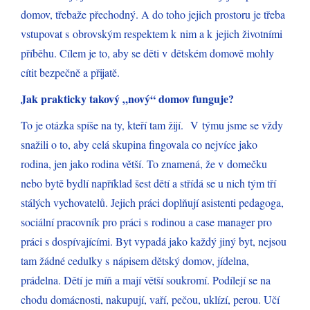
domov, třebaže přechodný. A do toho jejich prostoru je třeba
vstupovat s obrovským respektem k nim a k jejich životními
příběhu. Cílem je to, aby se děti v dětském domově mohly
cítit bezpečně a přijatě.
Jak prakticky takový „nový“ domov funguje?
To je otázka spíše na ty, kteří tam žijí. V týmu jsme se vždy
snažili o to, aby celá skupina fingovala co nejvíce jako
rodina, jen jako rodina větší. To znamená, že v domečku
nebo bytě bydlí například šest dětí a střídá se u nich tým tří
stálých vychovatelů. Jejich práci doplňují asistenti pedagoga,
sociální pracovník pro práci s rodinou a case manager pro
práci s dospívajícími. Byt vypadá jako každý jiný byt, nejsou
tam žádné cedulky s nápisem dětský domov, jídelna,
prádelna. Dětí je míň a mají větší soukromí. Podílejí se na
chodu domácnosti, nakupují, vaří, pečou, uklízí, perou. Učí