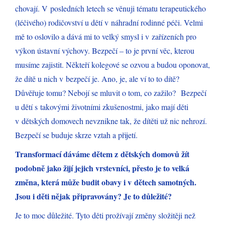
chovají. V posledních letech se věnuji tématu terapeutického
(léčivého) rodičovství u dětí v náhradní rodinné péči. Velmi
mě to oslovilo a dává mi to velký smysl i v zařízeních pro
výkon ústavní výchovy. Bezpečí – to je první věc, kterou
musíme zajistit. Někteří kolegové se ozvou a budou oponovat,
že dítě u nich v bezpečí je. Ano, je, ale ví to to dítě?
Důvěřuje tomu? Nebojí se mluvit o tom, co zažilo? Bezpečí
u dětí s takovými životními zkušenostmi, jako mají děti
v dětských domovech nevznikne tak, že dítěti už nic nehrozí.
Bezpečí se buduje skrze vztah a přijetí.
Transformací dáváme dětem z dětských domovů žít
podobně jako žijí jejich vrstevníci, přesto je to velká
změna, která může budit obavy i v dětech samotných.
Jsou i děti nějak připravovány? Je to důležité?
Je to moc důležité. Tyto děti prožívají změny složitěji než