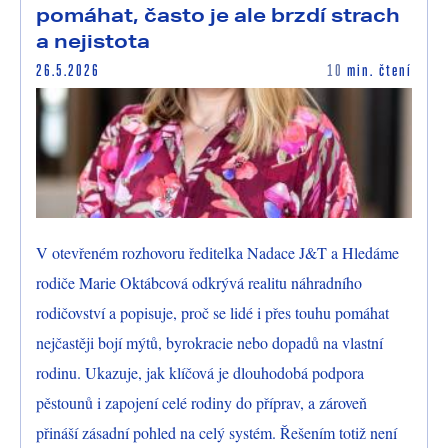
pomáhat, často je ale brzdí strach
a nejistota
26.5.2026
10
min. čtení
V otevřeném rozhovoru ředitelka Nadace J&T a Hledáme
rodiče Marie Oktábcová odkrývá realitu náhradního
rodičovství a popisuje, proč se lidé i přes touhu pomáhat
nejčastěji bojí mýtů, byrokracie nebo dopadů na vlastní
rodinu. Ukazuje, jak klíčová je dlouhodobá podpora
pěstounů i zapojení celé rodiny do příprav, a zároveň
přináší zásadní pohled na celý systém. Řešením totiž není