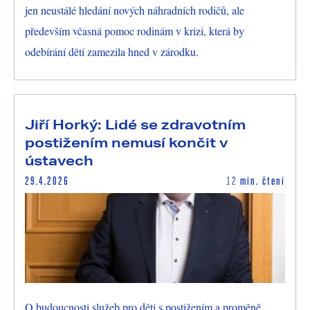
jen neustálé hledání nových náhradních rodičů, ale
především včasná pomoc rodinám v krizi, která by
odebírání dětí zamezila hned v zárodku.
Jiří Horký: Lidé se zdravotním
postižením nemusí končit v
ústavech
29.4.2026
12
min. čtení
O budoucnosti služeb pro děti s postižením a proměně