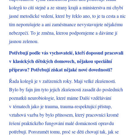
kolegů to cítí stejně a ze strany krajů a ministerstva mi chybí
jasné metodické vedení, které by řeklo ano, to je ta cesta a nic
tím neporušujete a ani zaměstnance nevystavujete nějakému
nebezpečí. To je změna, kterou podporujeme a dáváme jí
jasnou zelenou.
Potřebují podle vás vychovatelé, kteří doposud pracovali
v klasických dětských domovech, nějakou speciální
přípravu? Potřebují získat nějaké nové dovednosti?
Řada kolegů je v zařízeních roky. Mají velké zkušenosti.
Bylo by fajn jim tyto jejich zkušenosti zasadit do posledních
poznatků neurobiologie, které máme Další vzdělávání
v tématech jako je trauma, trauma-respektující přístup,
vztahová vazba by bylo přínosem, který pracovníci kromě
řešení praktického fungování malé domácnosti opravdu
potřebují. Porozumět tomu, proč se děti chovají tak, jak se