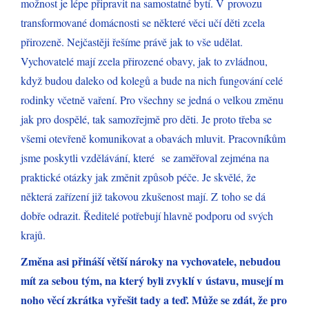
možnost je lépe připravit na samostatné bytí. V provozu
transformované domácnosti se některé věci učí děti zcela
přirozeně. Nejčastěji řešíme právě jak to vše udělat.
Vychovatelé mají zcela přirozené obavy, jak to zvládnou,
když budou daleko od kolegů a bude na nich fungování celé
rodinky včetně vaření. Pro všechny se jedná o velkou změnu
jak pro dospělé, tak samozřejmě pro děti. Je proto třeba se
všemi otevřeně komunikovat a obavách mluvit. Pracovníkům
jsme poskytli vzdělávání, které se zaměřoval zejména na
praktické otázky jak změnit způsob péče. Je skvělé, že
některá zařízení již takovou zkušenost mají. Z toho se dá
dobře odrazit. Ředitelé potřebují hlavně podporu od svých
krajů.
Změna asi přináší větší nároky na vychovatele, nebudou
mít za sebou tým, na který byli zvyklí v ústavu, musejí m
noho věcí zkrátka vyřešit tady a teď. Může se zdát, že pro