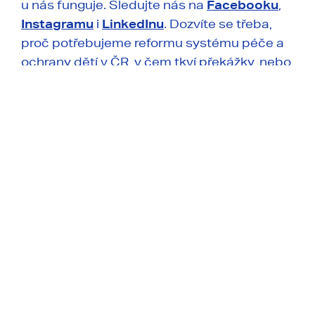
u nás funguje. Sledujte nás na
Facebooku
,
Instagramu
i
LinkedInu
. Dozvíte se třeba,
proč potřebujeme reformu systému péče a
ochrany dětí v ČR, v čem tkví překážky, nebo
jaké u nás existují instituce a co dělají.