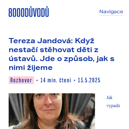
Navigace
Tereza Jandová: Když
nestačí stěhovat děti z
ústavů. Jde o způsob, jak s
nimi žijeme
Rozhovor
14
min. čtení
13.5.2025
•
•
Jak
vypadá