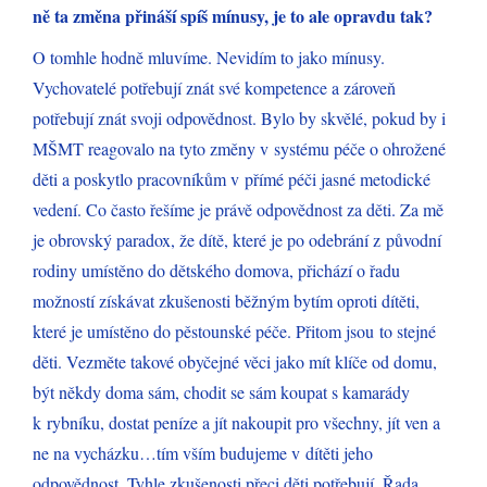
ně ta změna přináší spíš mínusy, je to ale opravdu tak?
O tomhle hodně mluvíme. Nevidím to jako mínusy.
Vychovatelé potřebují znát své kompetence a zároveň
potřebují znát svoji odpovědnost. Bylo by skvělé, pokud by i
MŠMT reagovalo na tyto změny v systému péče o ohrožené
děti a poskytlo pracovníkům v přímé péči jasné metodické
vedení. Co často řešíme je právě odpovědnost za děti. Za mě
je obrovský paradox, že dítě, které je po odebrání z původní
rodiny umístěno do dětského domova, přichází o řadu
možností získávat zkušenosti běžným bytím oproti dítěti,
které je umístěno do pěstounské péče. Přitom jsou to stejné
děti. Vezměte takové obyčejné věci jako mít klíče od domu,
být někdy doma sám, chodit se sám koupat s kamarády
k rybníku, dostat peníze a jít nakoupit pro všechny, jít ven a
ne na vycházku…tím vším budujeme v dítěti jeho
odpovědnost. Tyhle zkušenosti přeci děti potřebují. Řada