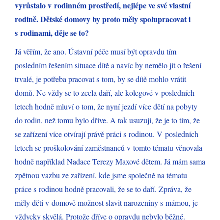
vyrůstalo v rodinném prostředí, nejlépe ve své vlastní
rodině. Dětské domovy by proto měly spolupracovat i
s rodinami, děje se to?
Já věřím, že ano. Ústavní péče musí být opravdu tím
posledním řešením situace dítě a navíc by nemělo jít o řešení
trvalé, je potřeba pracovat s tom, by se dítě mohlo vrátit
domů. Ne vždy se to zcela daří, ale kolegové v posledních
letech hodně mluví o tom, že nyní jezdí více dětí na pobyty
do rodin, než tomu bylo dříve. A tak usuzuji, že je to tím, že
se zařízení více otvírají právě práci s rodinou. V posledních
letech se proškolování zaměstnanců v tomto tématu věnovala
hodně například Nadace Terezy Maxové dětem. Já mám sama
zpětnou vazbu ze zařízení, kde jsme společně na tématu
práce s rodinou hodně pracovali, že se to daří. Zpráva, že
měly děti v domově možnost slavit narozeniny s mámou, je
vždycky skvělá. Protože dříve o opravdu nebylo běžné.