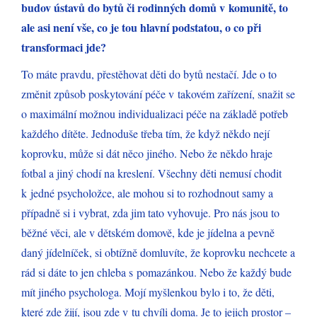
budov ústavů do bytů či rodinných domů v komunitě, to
ale asi není vše, co je tou hlavní podstatou, o co při
transformaci jde?
To máte pravdu, přestěhovat děti do bytů nestačí. Jde o to
změnit způsob poskytování péče v takovém zařízení, snažit se
o maximální možnou individualizaci péče na základě potřeb
každého dítěte. Jednoduše třeba tím, že když někdo nejí
koprovku, může si dát něco jiného. Nebo že někdo hraje
fotbal a jiný chodí na kreslení. Všechny děti nemusí chodit
k jedné psycholožce, ale mohou si to rozhodnout samy a
případně si i vybrat, zda jim tato vyhovuje. Pro nás jsou to
běžné věci, ale v dětském domově, kde je jídelna a pevně
daný jídelníček, si obtížně domluvíte, že koprovku nechcete a
rád si dáte to jen chleba s pomazánkou. Nebo že každý bude
mít jiného psychologa. Mojí myšlenkou bylo i to, že děti,
které zde žijí, jsou zde v tu chvíli doma. Je to jejich prostor –